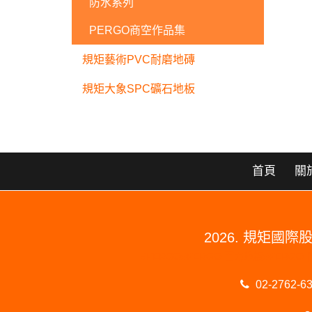
防水系列
PERGO商空作品集
規矩藝術PVC耐磨地磚
規矩大象SPC礦石地板
首頁
關
2026. 規矩
#PERGO#PERGO 百力地板#PE
02-2762-6