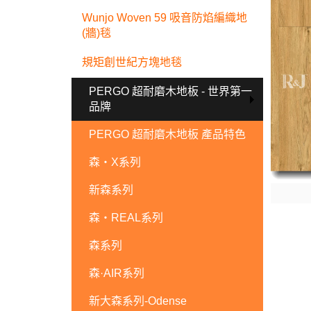
Wunjo Woven 59 吸音防焰編織地
(牆)毯
規矩創世紀方塊地毯
PERGO 超耐磨木地板 - 世界第一
品牌
PERGO 超耐磨木地板 產品特色
森・X系列
新森系列
森・REAL系列
森系列
森·AIR系列
新大森系列-Odense