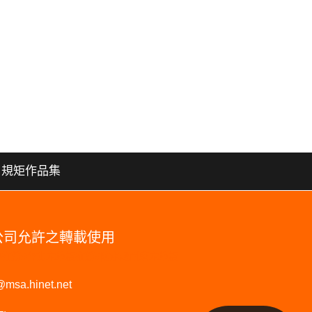
規矩作品集
本公司允許之轉載使用
板品牌推薦#台北木地板推薦#防水超耐磨木地板
@msa.hinet.net