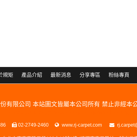
於規矩
產品介紹
最新消息
分享專區
粉絲專頁
國際股份有限公司 本站圖文皆屬本公司所有 禁止非經
RGO 門市#PERGO 規矩國際#波龍毯#防水木地板#木地板廠商推薦#木地
386
02-2749-2460
www.rj-carpet.com
rj.carpet