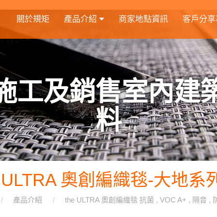
關於規矩
產品介紹
商家地點資訊
客戶分享
施工及銷售室內建
料
e ULTRA 奧創編織毯-大地系
產品介紹
the ULTRA 奧創編織毯 抗菌 , VOC A+ , 隔音 ,