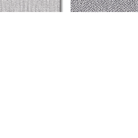
T58047
T58043