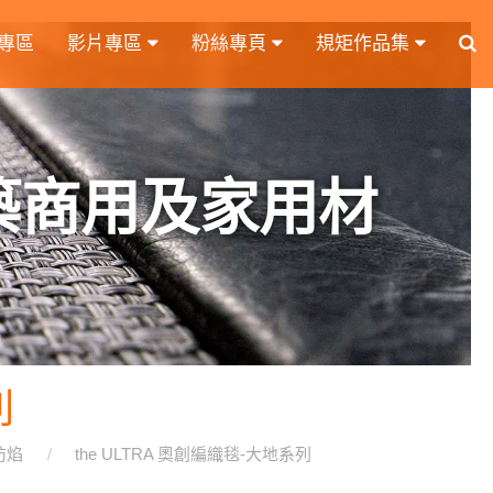
專區
影片專區
粉絲專頁
規矩作品集
築商用及家用材
列
 防焰
the ULTRA 奧創編織毯-大地系列