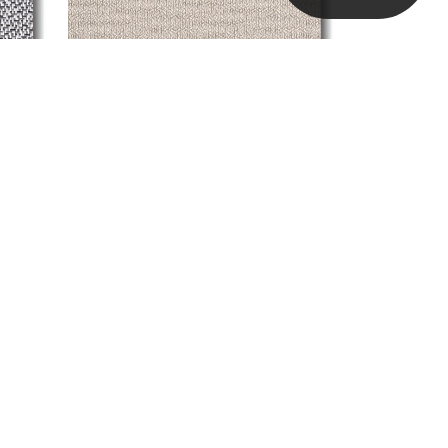
T58042