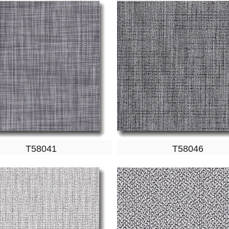
T58041
T58046