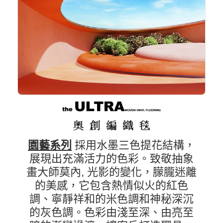
園藝系列
採用水墨三色提花結構，
展現出充滿活力的色彩。致敬抽象
畫大師莫內, 光影的變化，朦朧迷離
的美感，它包含熱情似火的紅色
調、寧靜祥和的米色調和神秘深沉
的灰色調。色彩由淺至深、由亮至