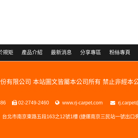
於規矩
產品介紹
最新消息
分享專區
粉絲專頁
國際股份有限公司 本站圖文皆屬本公司所有 禁止非經
RGO 門市#PERGO 規矩國際#波龍毯#防水木地板#木地板廠商推薦#木地
386
02-2749-2460
www.rj-carpet.com
rj.carpet
台北市南京東路五段163之12號1樓 (捷運南京三民站一號出口旁