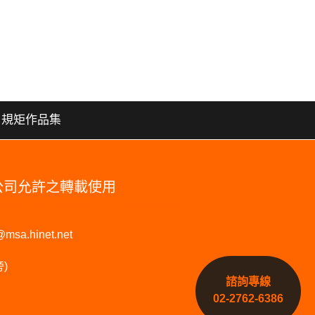
規矩作品集
本公司允許之轉載使用
板品牌推薦#台北木地板推薦#防水超耐磨木地板
@msa.hinet.net
)
諮詢專線
02-2762-6386