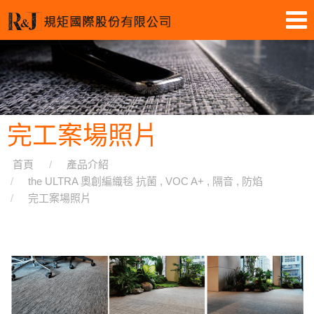
完工案場照片
首頁
產品介紹
the ULTRA 奧創編織毯 抗菌 , VOC A+ , 隔音 , 防焰
完工案場照片