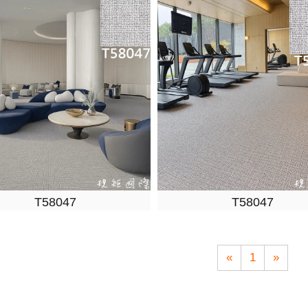
T58047
T58047
«
1
»