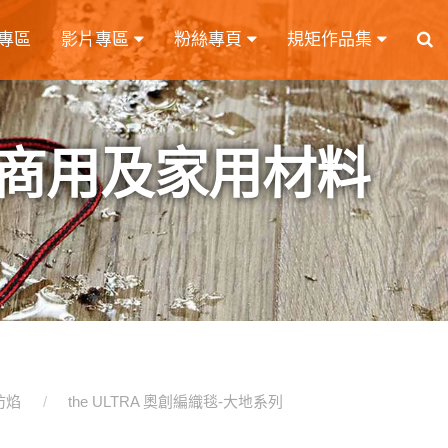
專區
影片專區
粉絲專頁
規矩作品集
商用及家用材料
 防焰
the ULTRA 奧創編織毯-大地系列