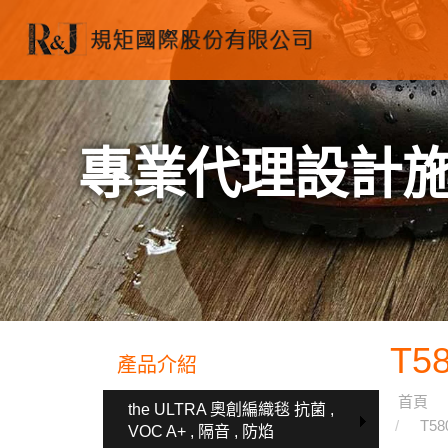
專業代理設計
T5
產品介紹
首頁
the ULTRA 奧創編織毯 抗菌 ,
T58
VOC A+ , 隔音 , 防焰