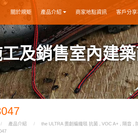
關於規矩
產品介紹
商家地點資訊
客戶分享
施工及銷售室內建築
8047
產品介紹
the ULTRA 奧創編織毯 抗菌 , VOC A+ , 隔音 ,
047