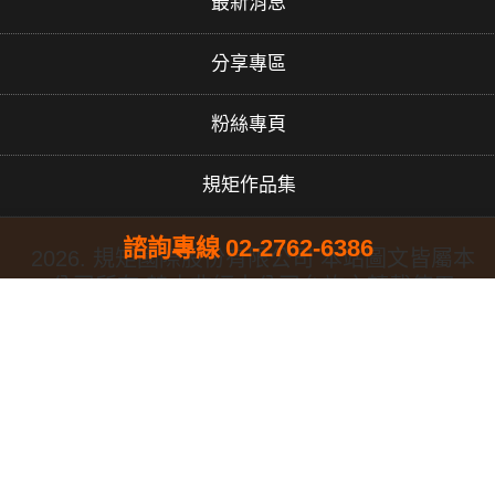
最新消息
分享專區
粉絲專頁
規矩作品集
諮詢專線
02-2762-6386
2026. 規矩國際股份有限公司 本站圖文皆屬本
公司所有 禁止非經本公司允許之轉載使用
#PERGO#PERGO 百力地板#PERGO 門市#PERGO 規矩國際#波
龍毯#防水木地板#木地板廠商推薦#木地板品牌推薦#台北木地板推
薦#防水超耐磨木地板
02-2762-6386
02-2749-2460
www.rj-carpet.com
rj.carpet@msa.hinet.net