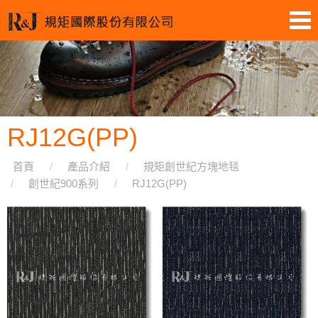
RJ12G(PP)
首頁
產品介紹
規矩創世紀方塊地毯
創世紀900系列
RJ12G(PP)