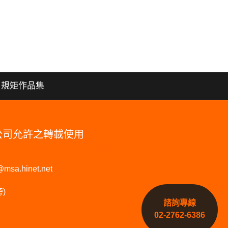
規矩作品集
本公司允許之轉載使用
板品牌推薦#台北木地板推薦#防水超耐磨木地板
@msa.hinet.net
)
諮詢專線
02-2762-6386