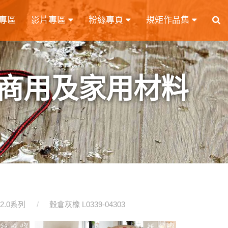
專區
影片專區
粉絲專頁
規矩作品集
商用及家用材料
2.0系列
穀倉灰橡 L0339-04303