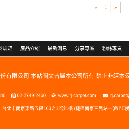
«
1
»
於規矩
產品介紹
最新消息
分享專區
粉絲專頁
國際股份有限公司 本站圖文皆屬本公司所有 禁止非經
RGO 門市#PERGO 規矩國際#波龍毯#防水木地板#木地板廠商推薦#木地
386
02-2749-2460
www.rj-carpet.com
rj.carpet
台北市南京東路五段163之12號1樓 (捷運南京三民站一號出口旁