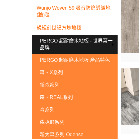
Wunjo Woven 59 吸音防焰編織地
(牆)毯
規矩創世紀方塊地毯
PERGO 超耐磨木地板 - 世界第一
品牌
PERGO 超耐磨木地板 產品特色
森・X系列
新森系列
森・REAL系列
森系列
森·AIR系列
新大森系列-Odense