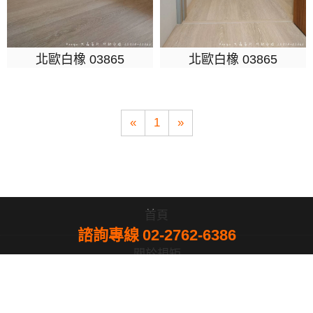
北歐白橡 03865
北歐白橡 03865
«
1
»
首頁
諮詢專線
02-2762-6386
關於規矩
產品介紹