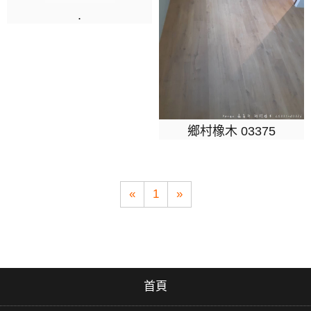
.
鄉村橡木 03375
«
1
»
首頁