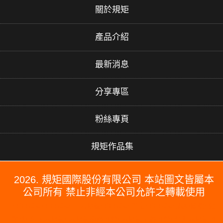
關於規矩
產品介紹
最新消息
分享專區
粉絲專頁
規矩作品集
2026. 規矩國際股份有限公司 本站圖文皆屬本
公司所有 禁止非經本公司允許之轉載使用
#PERGO#PERGO 百力地板#PERGO 門市#PERGO 規矩國際#波
龍毯#防水木地板#木地板廠商推薦#木地板品牌推薦#台北木地板推