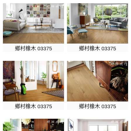
鄉村橡木 03375
鄉村橡木 03375
鄉村橡木 03375
鄉村橡木 03375