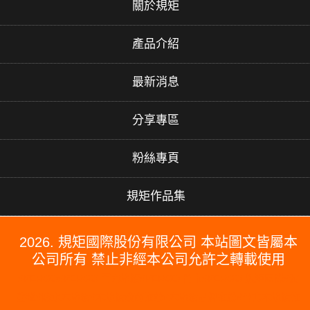
關於規矩
產品介紹
最新消息
分享專區
粉絲專頁
規矩作品集
2026. 規矩國際股份有限公司 本站圖文皆屬本
公司所有 禁止非經本公司允許之轉載使用
#PERGO#PERGO 百力地板#PERGO 門市#PERGO 規矩國際#波
龍毯#防水木地板#木地板廠商推薦#木地板品牌推薦#台北木地板推