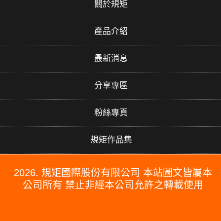
關於規矩
產品介紹
最新消息
分享專區
粉絲專頁
規矩作品集
2026. 規矩國際股份有限公司 本站圖文皆屬本
公司所有 禁止非經本公司允許之轉載使用
#PERGO#PERGO 百力地板#PERGO 門市#PERGO 規矩國際#波
龍毯#防水木地板#木地板廠商推薦#木地板品牌推薦#台北木地板推