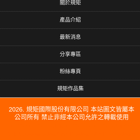
關於規矩
產品介紹
最新消息
分享專區
粉絲專頁
規矩作品集
2026. 規矩國際股份有限公司 本站圖文皆屬本
公司所有 禁止非經本公司允許之轉載使用
#PERGO#PERGO 百力地板#PERGO 門市#PERGO 規矩國際#波
龍毯#防水木地板#木地板廠商推薦#木地板品牌推薦#台北木地板推