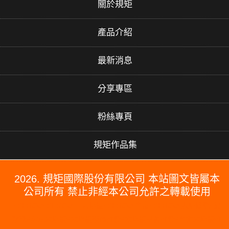
關於規矩
產品介紹
最新消息
分享專區
粉絲專頁
規矩作品集
2026. 規矩國際股份有限公司 本站圖文皆屬本
公司所有 禁止非經本公司允許之轉載使用
#PERGO#PERGO 百力地板#PERGO 門市#PERGO 規矩國際#波
龍毯#防水木地板#木地板廠商推薦#木地板品牌推薦#台北木地板推