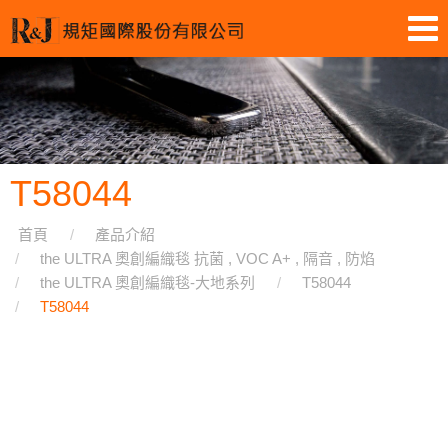
T58044
首頁
產品介紹
the ULTRA 奧創編織毯 抗菌 , VOC A+ , 隔音 , 防焰
the ULTRA 奧創編織毯-大地系列
T58044
T58044