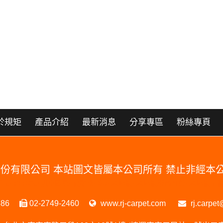
於規矩
產品介紹
最新消息
分享專區
粉絲專頁
國際股份有限公司 本站圖文皆屬本公司所有 禁止非經
RGO 門市#PERGO 規矩國際#波龍毯#防水木地板#木地板廠商推薦#木地
386
02-2749-2460
www.rj-carpet.com
rj.carpet