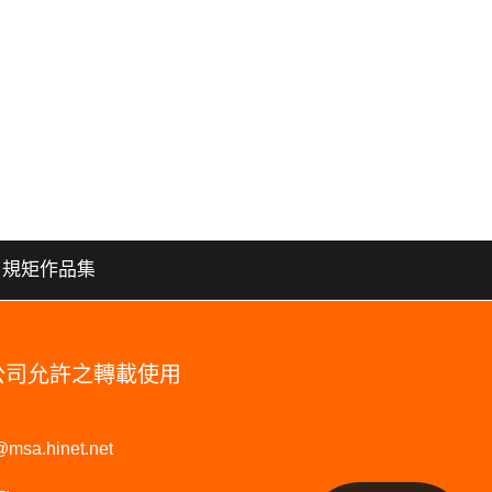
規矩作品集
本公司允許之轉載使用
板品牌推薦#台北木地板推薦#防水超耐磨木地板
@msa.hinet.net