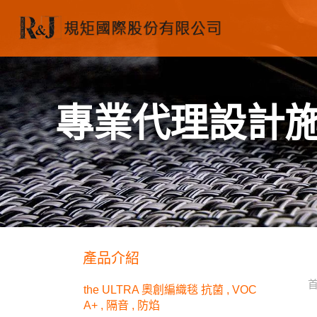
專業代理設計
產品介紹
the ULTRA 奧創編織毯 抗菌 , VOC
A+ , 隔音 , 防焰