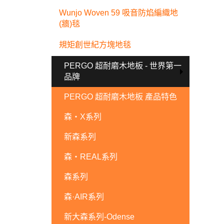
Wunjo Woven 59 吸音防焰編織地
(牆)毯
規矩創世紀方塊地毯
PERGO 超耐磨木地板 - 世界第一
品牌
PERGO 超耐磨木地板 產品特色
森・X系列
新森系列
森・REAL系列
森系列
森·AIR系列
新大森系列-Odense