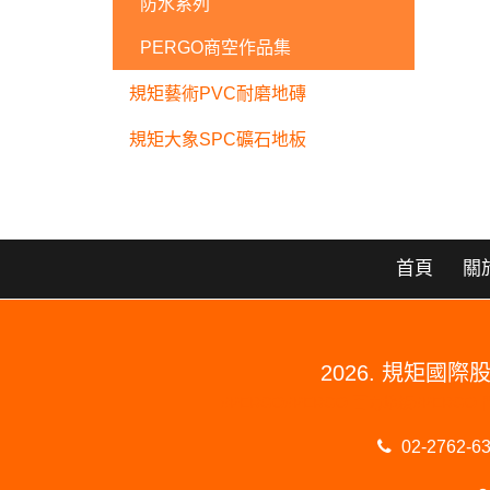
防水系列
PERGO商空作品集
規矩藝術PVC耐磨地磚
規矩大象SPC礦石地板
首頁
關
2026. 規矩
#PERGO#PERGO 百力地板#PE
02-2762-6