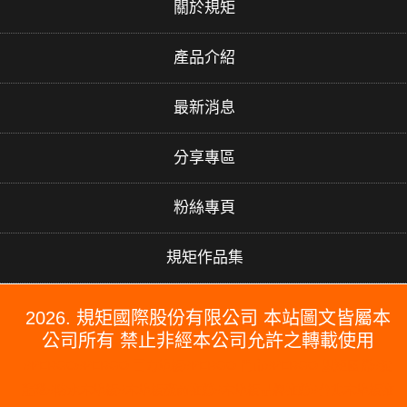
關於規矩
產品介紹
最新消息
分享專區
粉絲專頁
規矩作品集
2026. 規矩國際股份有限公司 本站圖文皆屬本
公司所有 禁止非經本公司允許之轉載使用
#PERGO#PERGO 百力地板#PERGO 門市#PERGO 規矩國際#波
龍毯#防水木地板#木地板廠商推薦#木地板品牌推薦#台北木地板推