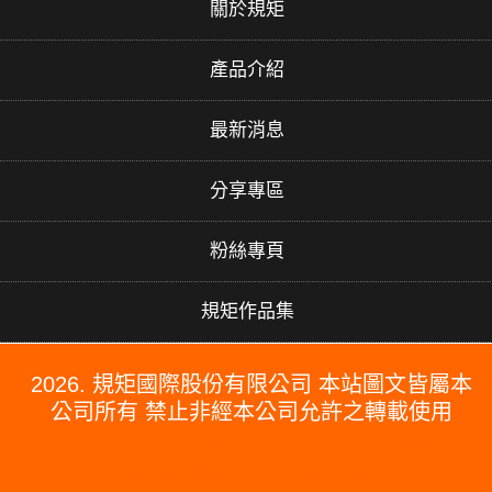
關於規矩
產品介紹
最新消息
分享專區
粉絲專頁
規矩作品集
2026. 規矩國際股份有限公司 本站圖文皆屬本
公司所有 禁止非經本公司允許之轉載使用
#PERGO#PERGO 百力地板#PERGO 門市#PERGO 規矩國際#波
龍毯#防水木地板#木地板廠商推薦#木地板品牌推薦#台北木地板推