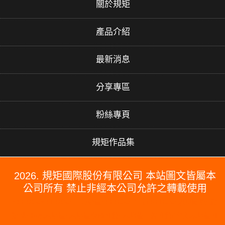
關於規矩
產品介紹
最新消息
分享專區
粉絲專頁
規矩作品集
2026. 規矩國際股份有限公司 本站圖文皆屬本
公司所有 禁止非經本公司允許之轉載使用
#PERGO#PERGO 百力地板#PERGO 門市#PERGO 規矩國際#波
龍毯#防水木地板#木地板廠商推薦#木地板品牌推薦#台北木地板推