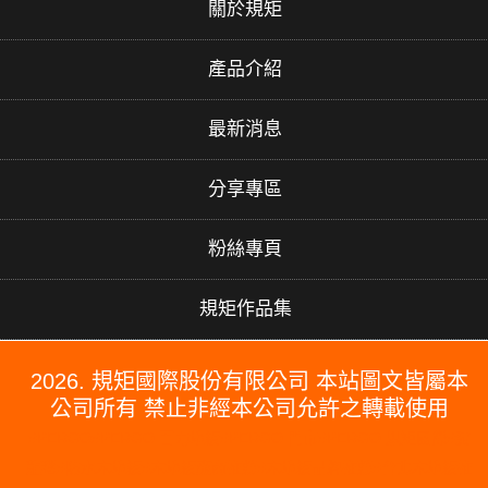
關於規矩
產品介紹
最新消息
分享專區
粉絲專頁
規矩作品集
2026. 規矩國際股份有限公司 本站圖文皆屬本
公司所有 禁止非經本公司允許之轉載使用
#PERGO#PERGO 百力地板#PERGO 門市#PERGO 規矩國際#波
龍毯#防水木地板#木地板廠商推薦#木地板品牌推薦#台北木地板推