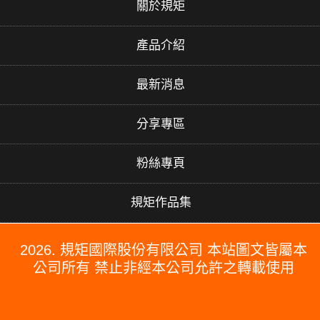
關於規矩
產品介紹
最新消息
分享專區
粉絲專頁
規矩作品集
2026. 規矩國際股份有限公司 本站圖文皆屬本
公司所有 禁止非經本公司允許之轉載使用
#PERGO#PERGO 百力地板#PERGO 門市#PERGO 規矩國際#波
龍毯#防水木地板#木地板廠商推薦#木地板品牌推薦#台北木地板推