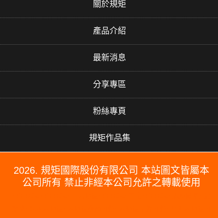
關於規矩
產品介紹
最新消息
分享專區
粉絲專頁
規矩作品集
2026. 規矩國際股份有限公司 本站圖文皆屬本
公司所有 禁止非經本公司允許之轉載使用
#PERGO#PERGO 百力地板#PERGO 門市#PERGO 規矩國際#波
龍毯#防水木地板#木地板廠商推薦#木地板品牌推薦#台北木地板推