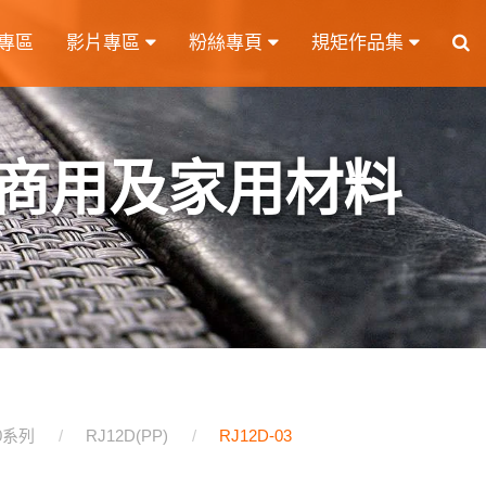
專區
影片專區
粉絲專頁
規矩作品集
商用及家用材料
3
0系列
RJ12D(PP)
RJ12D-03