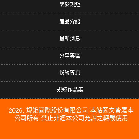
關於規矩
產品介紹
最新消息
分享專區
粉絲專頁
規矩作品集
2026. 規矩國際股份有限公司 本站圖文皆屬本
公司所有 禁止非經本公司允許之轉載使用
#PERGO#PERGO 百力地板#PERGO 門市#PERGO 規矩國際#波
龍毯#防水木地板#木地板廠商推薦#木地板品牌推薦#台北木地板推